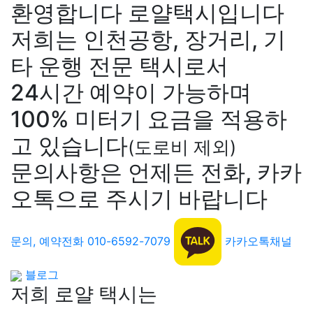
환영합니다 로얄택시입니다
저희는
인천공항
,
장거리
, 기
타 운행 전문 택시로서
24시간 예약
이 가능하며
100% 미터기 요금
을 적용하
고 있습니다
(도로비 제외)
문의사항은 언제든 전화, 카카
오톡으로 주시기 바랍니다
문의, 예약전화 010-6592-7079
카카오톡채널
블로그
저희 로얄 택시는